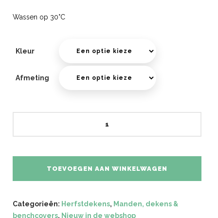
Wassen op 30°C
Kleur
Afmeting
Winterdekentjes
met
print
**
Nieuwe
TOEVOEGEN AAN WINKELWAGEN
Collectie
**
aantal
Categorieën:
Herfstdekens
,
Manden, dekens &
benchcovers
,
Nieuw in de webshop