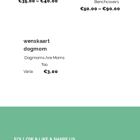
€
35.00
–
€
40.00
Benchcovers
€
50.00
–
€
90.00
wenskaart
dogmom
Dogmoms Are Moms
Too
€
3.00
Varia
FOLLOW & LIKE & SHARE US