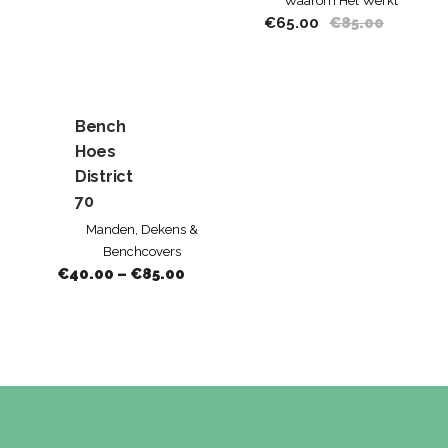
Waarom Het Werkt
€
65.00
€
85.00
Bench
Hoes
District
70
Manden, Dekens &
Benchcovers
€
40.00
–
€
85.00