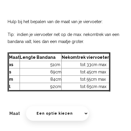
Hulp bij het bepalen van de maat van je viervoeter:
Tip: indien je viervoeter net op de max. nekomtrek van een
bandana valt, kies dan een maatje groter.
Maat
Lengte Bandana
Nekomtrek viervoeter
xs
51cm
tot 33cm max
s
69cm
tot 45cm max
m
84cm
tot 55cm max
l
92cm
tot 65cm max
Maat