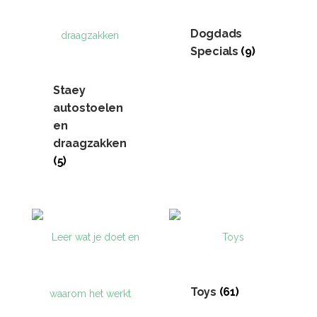
Dogdads
Specials
(9)
Staey
autostoelen
en
draagzakken
(5)
Toys
(61)