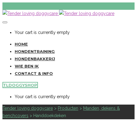
Your cart is currently empty
HOME
HONDENTRAINING
HONDENBAKKERIJ
WIE BEN IK
CONTACT & INFO
TLDOGGYSHOP
Your cart is currently empty
Tender loving doggycare
>
Producten
>
Manden, dekens &
benchcovers
>
Handdoekdeken