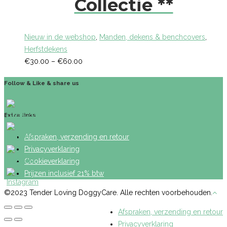
Collectie **
Nieuw in de webshop
,
Manden, dekens & benchcovers
,
Herfstdekens
€
30.00
–
€
60.00
Follow & Like & share us
Extra links
Afspraken, verzending en retour
Privacyverklaring
Cookieverklaring
Prijzen inclusief 21% btw
©2023 Tender Loving DoggyCare. Alle rechten voorbehouden.
Afspraken, verzending en retour
Privacyverklaring