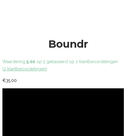
Boundr
Waardering
5.00
op 5 gebaseerd op
2
klantbeoordelingen
(
2
klantbeoordelingen)
€
35.00