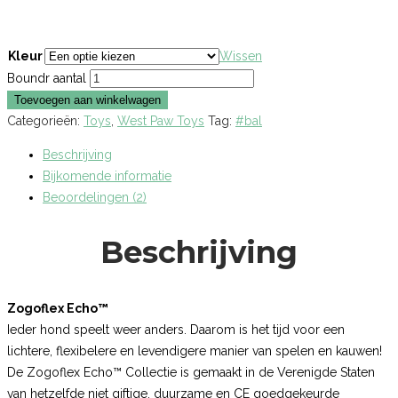
Kleur
Wissen
Boundr aantal
Toevoegen aan winkelwagen
Categorieën:
Toys
,
West Paw Toys
Tag:
#bal
Beschrijving
Bijkomende informatie
Beoordelingen (2)
Beschrijving
Zogoflex Echo™
Ieder hond speelt weer anders. Daarom is het tijd voor een
lichtere, flexibelere en levendigere manier van spelen en kauwen!
De Zogoflex Echo™ Collectie is gemaakt in de Verenigde Staten
van hetzelfde niet giftige, duurzame en CE goedgekeurde