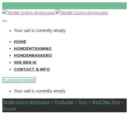
Your cart is currently empty
HOME
HONDENTRAINING
HONDENBAKKERIJ
WIE BEN IK
CONTACT & INFO
TLDOGGYSHOP
Your cart is currently empty
Tender loving doggycare
>
Producten
>
Toys
>
West Paw Toys
>
Boundr