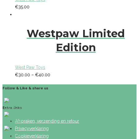
€
35.00
Westpaw Limited
Edition
West Paw Toys
€
30.00
–
€
40.00
Follow & Like & share us
Extra links
Afspraken, verzending en retour
Privacyverklaring
Cookieverklaring