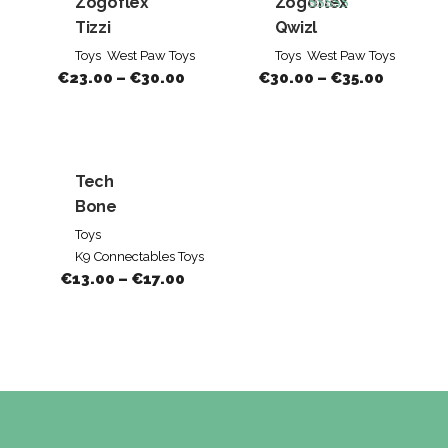
Zogoflex
Zogoflex
Beoordeeld
Tizzi
Qwizl
5.00
Toys
West Paw Toys
Toys
West Paw Toys
van de 5
€
23.00
–
€
30.00
€
30.00
–
€
35.00
Tech
Bone
Toys
K9 Connectables Toys
€
13.00
–
€
17.00