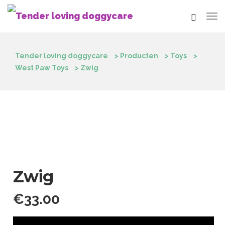
Tender loving doggycare
>
Producten
>
Toys
>
West Paw Toys
>
Zwig
Zwig
€
33.00