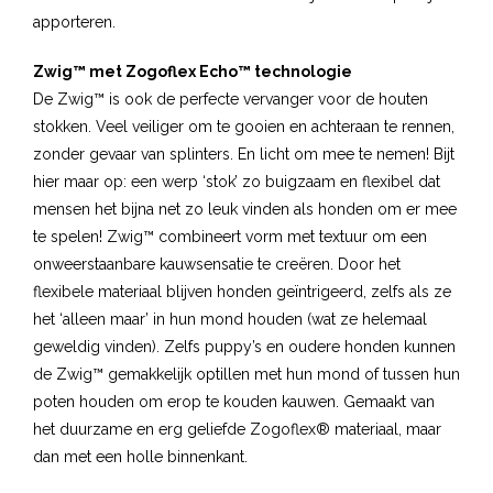
apporteren.
Zwig™ met Zogoflex Echo™ technologie
De Zwig™ is ook de perfecte vervanger voor de houten
stokken. Veel veiliger om te gooien en achteraan te rennen,
zonder gevaar van splinters. En licht om mee te nemen! Bijt
hier maar op: een werp ‘stok’ zo buigzaam en flexibel dat
mensen het bijna net zo leuk vinden als honden om er mee
te spelen! Zwig™ combineert vorm met textuur om een
onweerstaanbare kauwsensatie te creëren. Door het
flexibele materiaal blijven honden geïntrigeerd, zelfs als ze
het ‘alleen maar’ in hun mond houden (wat ze helemaal
geweldig vinden). Zelfs puppy’s en oudere honden kunnen
de Zwig™ gemakkelijk optillen met hun mond of tussen hun
poten houden om erop te kouden kauwen. Gemaakt van
het duurzame en erg geliefde Zogoflex® materiaal, maar
dan met een holle binnenkant.