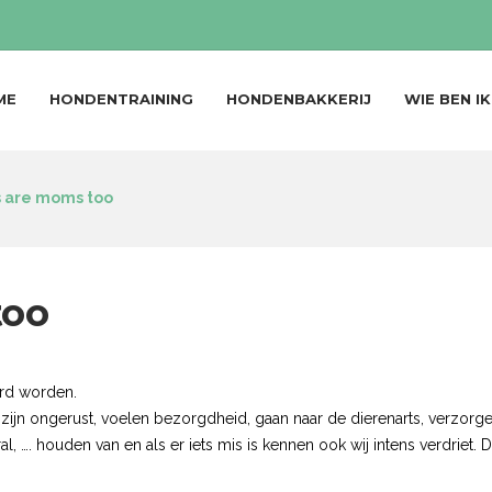
ME
HONDENTRAINING
HONDENBAKKERIJ
WIE BEN IK
are moms too
too
rd worden.
 zijn ongerust, voelen bezorgdheid, gaan naar de dierenarts, verzor
ral, …. houden van en als er iets mis is kennen ook wij intens verdri