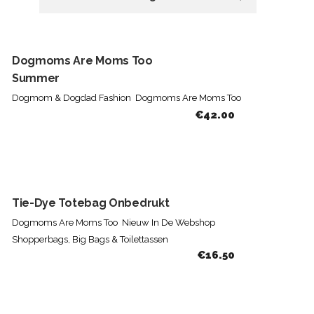
Dogmoms Are Moms Too
Summer
Dogmom & Dogdad Fashion
Dogmoms Are Moms Too
€
42.00
Tie-Dye Totebag Onbedrukt
Dogmoms Are Moms Too
Nieuw In De Webshop
Shopperbags, Big Bags & Toilettassen
€
16.50