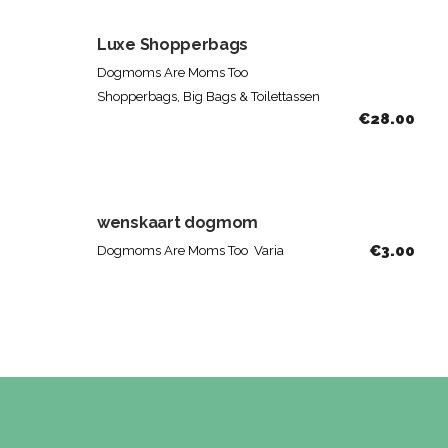
Luxe Shopperbags
Dogmoms Are Moms Too
Shopperbags, Big Bags & Toilettassen
€
28.00
wenskaart dogmom
€
3.00
Dogmoms Are Moms Too
Varia