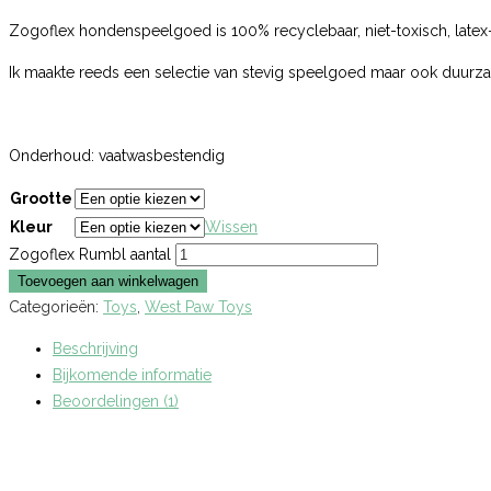
Zogoflex hondenspeelgoed is 100% recyclebaar, niet-toxisch, latex-vr
Ik maakte reeds een selectie van stevig speelgoed maar ook duurza
Onderhoud: vaatwasbestendig
Grootte
Kleur
Wissen
Zogoflex Rumbl aantal
Toevoegen aan winkelwagen
Categorieën:
Toys
,
West Paw Toys
Beschrijving
Bijkomende informatie
Beoordelingen (1)