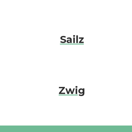
Sailz
Zwig