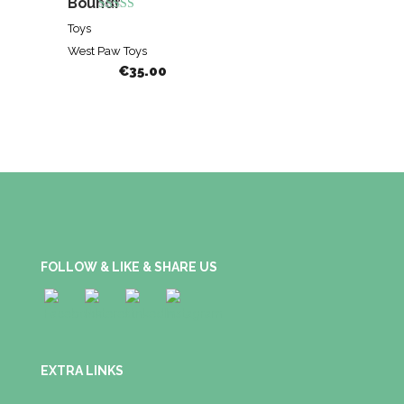
Boundr
Beoordeeld
Toys
5.00
West Paw Toys
van de 5
€
35.00
FOLLOW & LIKE & SHARE US
EXTRA LINKS