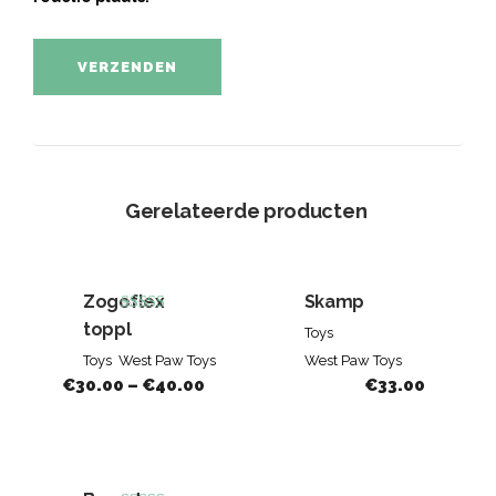
Gerelateerde producten
Zogoflex
Skamp
Beoordeeld
toppl
Toys
5.00
Toys
West Paw Toys
West Paw Toys
van de 5
€
30.00
–
€
40.00
€
33.00