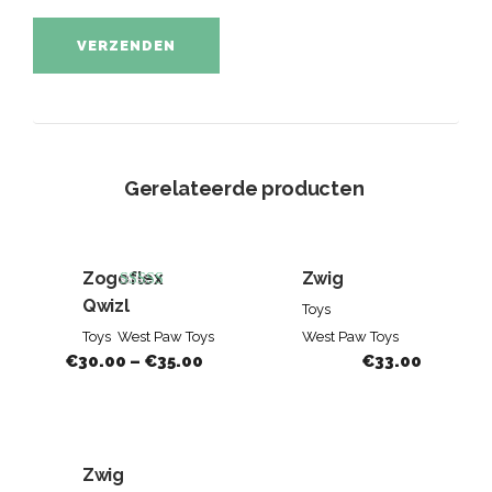
Gerelateerde producten
Zogoflex
Zwig
Beoordeeld
Qwizl
Toys
5.00
Toys
West Paw Toys
West Paw Toys
van de 5
€
30.00
–
€
35.00
€
33.00
Zwig