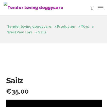
Tender loving doggycare
>
Producten
>
Toys
>
West Paw Toys
>
Sailz
Sailz
€
35.00