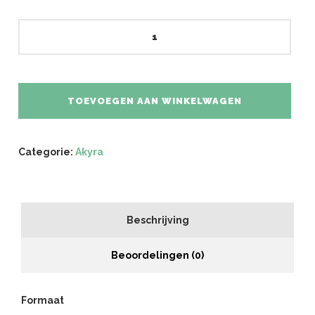
Runderneuzen
1
kg
aantal
TOEVOEGEN AAN WINKELWAGEN
Categorie:
Akyra
Beschrijving
Beoordelingen (0)
Formaat