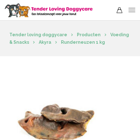
Tender loving doggycare
Producten
Voeding
& Snacks
Akyra
Runderneuzen 1 kg