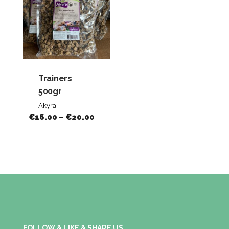
Trainers
500gr
Akyra
€
16.00
–
€
20.00
FOLLOW & LIKE & SHARE US