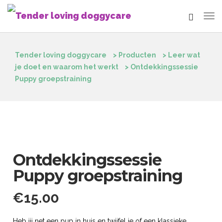
Tender loving doggycare
>
Producten
>
Leer wat
je doet en waarom het werkt
>
Ontdekkingssessie
Puppy groepstraining
Ontdekkingssessie
Puppy groepstraining
€
15.00
Heb jij net een pup in huis en twijfel je of een klassieke