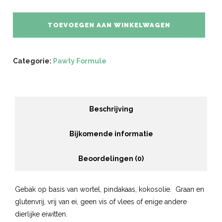
Cupcakes
aantal
TOEVOEGEN AAN WINKELWAGEN
Categorie:
Pawty Formule
Beschrijving
Bijkomende informatie
Beoordelingen (0)
Gebak op basis van wortel, pindakaas, kokosolie. Graan en
glutenvrij, vrij van ei, geen vis of vlees of enige andere
dierlijke eiwitten.