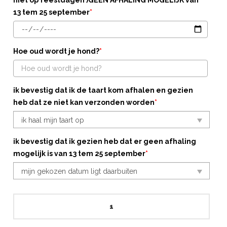
niet op feestdagen )GEEN AFHALING MOGELIJK van
13 tem 25 september
*
Hoe oud wordt je hond?
*
ik bevestig dat ik de taart kom afhalen en gezien
heb dat ze niet kan verzonden worden
*
ik bevestig dat ik gezien heb dat er geen afhaling
mogelijk is van 13 tem 25 september
*
Pawty
Cake
met