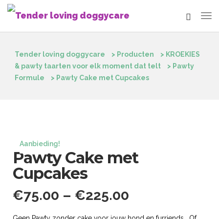
Tender loving doggycare
>
Producten
>
KROEKIES
& pawty taarten voor elk moment dat telt
>
Pawty
Formule
>
Pawty Cake met Cupcakes
Aanbieding!
Pawty Cake met
Cupcakes
€
75.00
–
€
225.00
Geen Pawty zonder cake voor jouw hond en furriends. Of