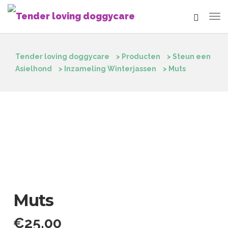
Tender loving doggycare
>
Producten
>
Steun een
Asielhond
>
Inzameling Winterjassen
>
Muts
Muts
€
25.00