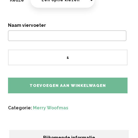
Keuze
Naam viervoeter
Kerstbal
Dogmom
/
Dogdad
aantal
TOEVOEGEN AAN WINKELWAGEN
Categorie:
Merry Woofmas
Bijkomende informatie