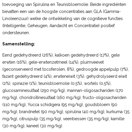
toevoeging van Spirulina en Teunisbloemolie. Beide ingrediënten
bevatten een van de hoogste concentraties aan GLA (Gamma-
Linoleenzuur) welke de ontwikkeling van de cognitieve functies
(Intelligentie, Geheugen, Aandacht en Concentratie) positief
ondersteunen.
Samenstelling:
Eend gedehydreerd (26%), kalkoen gedehydreerd (17%), gele
erwten (16%), gele-erwtenzetmeel (14%), pluimveevet
(geconserveerd met tocoferolen, 8%), gedroogde appelpulp (7%),
fazant gedehydreerd (4%), erwteneiwit (3%), gehydrolyseerd eiwit
(2%), spinazie (1%), teunisbloemolie (0,5%), wortels (0,5%),
glucosaminesulfaat (290 mg/kg), mannan-oligosachariden (170
mg/kg), chondroïtinesulfaat (160 mg/kg), fructo-oligosachariden
(110 mg/kg), Yucca schidigera (95 mg/kg), goudsbloem (90
mg/kg), brandnetel (90 mg/kg), spirulina (40 mg/kg), kurkuma (35
mg/kg), citruspulp (35 mg/kg), veenbessen (35 mg/kg), kamille
(30 mg/kg), kaneel (30 mg/kg).