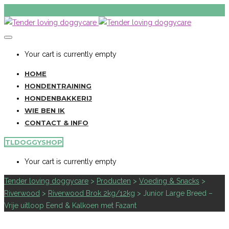
Your cart is currently empty
HOME
HONDENTRAINING
HONDENBAKKERIJ
WIE BEN IK
CONTACT & INFO
TLDOGGYSHOP
Your cart is currently empty
Tender loving doggycare
>
Producten
>
Voeding & Snacks
>
Riverwood
>
Riverwood Brok 2kg/12kg
>
Junior Large Breed –
Vrije uitloop Eend & Kalkoen met Fazant