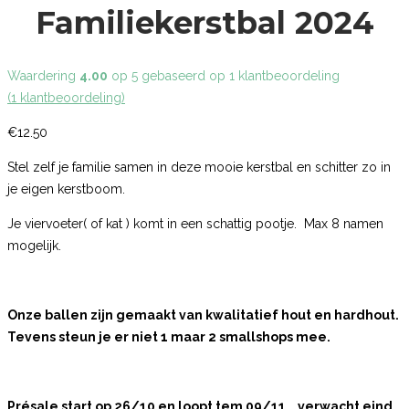
Familiekerstbal 2024
Waardering
4.00
op 5 gebaseerd op
1
klantbeoordeling
(
1
klantbeoordeling)
€
12.50
Stel zelf je familie samen in deze mooie kerstbal en schitter zo in
je eigen kerstboom.
Je viervoeter( of kat ) komt in een schattig pootje. Max 8 namen
mogelijk.
Onze ballen zijn gemaakt van kwalitatief hout en hardhout.
Tevens steun je er niet 1 maar 2 smallshops mee.
Présale start op 26/10 en loopt tem 09/11 , verwacht eind