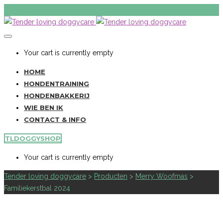
Your cart is currently empty
HOME
HONDENTRAINING
HONDENBAKKERIJ
WIE BEN IK
CONTACT & INFO
TLDOGGYSHOP
Your cart is currently empty
Tender loving doggycare
>
Producten
>
Merry Woofmas
>
Familiekerstbal 2024