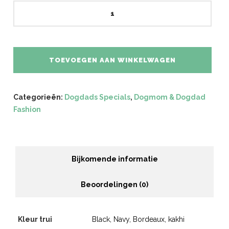
Cool
Dad
Sweater
aantal
TOEVOEGEN AAN WINKELWAGEN
Categorieën:
Dogdads Specials
,
Dogmom & Dogdad
Fashion
Bijkomende informatie
Beoordelingen (0)
Kleur trui
Black, Navy, Bordeaux, kakhi