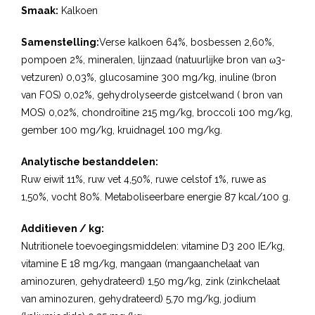
Smaak:
Kalkoen
Samenstelling:
Verse kalkoen 64%, bosbessen 2,60%,
pompoen 2%, mineralen, lijnzaad (natuurlijke bron van ω3-
vetzuren) 0,03%, glucosamine 300 mg/kg, inuline (bron
van FOS) 0,02%, gehydrolyseerde gistcelwand ( bron van
MOS) 0,02%, chondroïtine 215 mg/kg, broccoli 100 mg/kg,
gember 100 mg/kg, kruidnagel 100 mg/kg.
Analytische bestanddelen:
Ruw eiwit 11%, ruw vet 4,50%, ruwe celstof 1%, ruwe as
1,50%, vocht 80%. Metaboliseerbare energie 87 kcal/100 g.
Additieven / kg:
Nutritionele toevoegingsmiddelen: vitamine D3 200 IE/kg,
vitamine E 18 mg/kg, mangaan (mangaanchelaat van
aminozuren, gehydrateerd) 1,50 mg/kg, zink (zinkchelaat
van aminozuren, gehydrateerd) 5,70 mg/kg, jodium