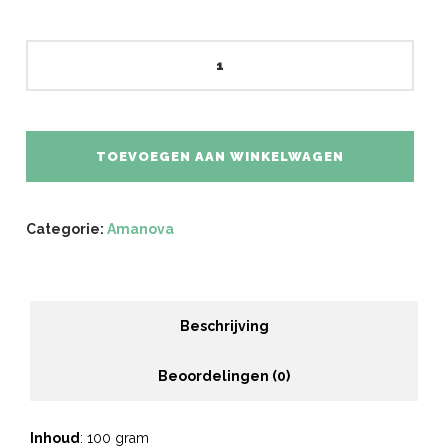
Amanova
Slow
Cooked
Turkey
Delight
TOEVOEGEN AAN WINKELWAGEN
aantal
Categorie:
Amanova
Beschrijving
Beoordelingen (0)
Inhoud
: 100 gram