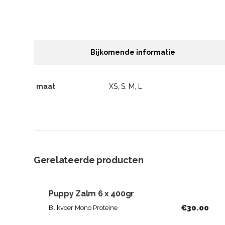
Bijkomende informatie
maat
XS, S, M, L
Gerelateerde producten
Puppy Zalm 6 x 400gr
€
30.00
Blikvoer Mono Proteïne