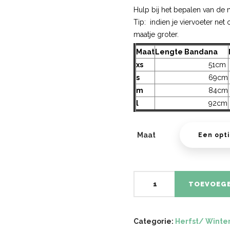
Hulp bij het bepalen van de m
Tip: indien je viervoeter ne
maatje groter.
Maat
Lengte Bandana
xs
51cm
s
69cm
m
84cm
l
92cm
Maat
Cheeta
TOEVOEGE
aantal
Categorie:
Herfst/ Winte