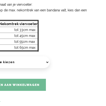
aat van je viervoeter:
t op de max. nekomtrek van een bandana valt, kies dan een
Nekomtrek viervoeter
tot 33cm max
tot 45cm max
tot 55cm max
tot 65cm max
N AAN WINKELWAGEN
r