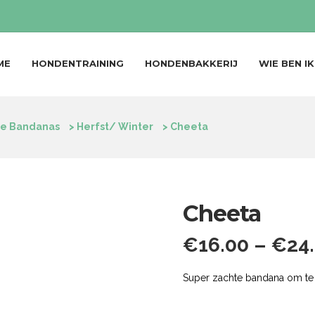
ME
HONDENTRAINING
HONDENBAKKERIJ
WIE BEN IK
e Bandanas
>
Herfst/ Winter
>
Cheeta
Cheeta
€
16.00
–
€
24
Super zachte bandana om t