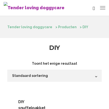
Tender loving doggycare
>
Producten
>
DIY
DIY
Toont het enige resultaat
DIY
snuffelpakket